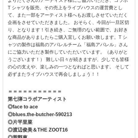
よりたくさんのアーティスト様にご協力いただき、コラボ
T シャツを販売、その売上をライブハウスの運営費とし
て、また一部をアーティスト様へもお渡しさせていただく
企画をさせていただきました。 おそらく、今回が一旦区切
り、となります！引き続き、ご無理のない範囲で、お好き
な商品がありましたらご購入宜しくお願い致します。T シ
ャツの製作は福島のアパレルチーム「福島アパレル」さん
にご協力いただき製作していただいています。（ありがと
うございます！） 難しい日々が続きますが、少しでも皆様
の心の支えや、楽しみの一つとなればと思います。 そして
必ずまたライブハウスで再会しましょう！！
＝＝＝＝＝＝＝＝＝＝＝
第七弾コラボアーティスト
◎face to ace
◎blues.the-butcher-590213
◎片平里菜
◎渡辺俊美＆THE ZOOT16
◎菅野恵