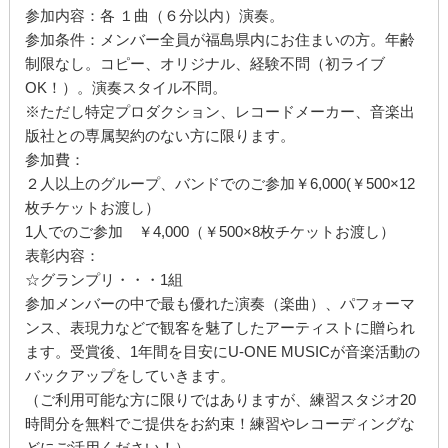
参加内容：各 １曲（６分以内）演奏。
参加条件：メンバー全員が福島県内にお住まいの方。年齢
制限なし。コピー、オリジナル、経験不問（初ライブ
OK！）。演奏スタイル不問。
※ただし特定プロダクション、レコードメーカー、音楽出
版社との専属契約のない方に限ります。
参加費：
２人以上のグループ、バンドでのご参加￥6,000(￥500×12
枚チケットお渡し）
1人でのご参加 ￥4,000（￥500×8枚チケットお渡し）
表彰内容：
☆グランプリ・・・1組
参加メンバーの中で最も優れた演奏（楽曲）、パフォーマ
ンス、表現力などで観客を魅了したアーティストに贈られ
ます。受賞後、1年間を目安にU-ONE MUSICが音楽活動の
バックアップをしていきます。
（ご利用可能な方に限りではありますが、練習スタジオ20
時間分を無料でご提供をお約束！練習やレコーディングな
どにご活用ください！）