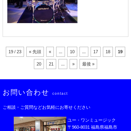
19 / 23
« 先頭
«
...
10
...
17
18
19
20
21
...
»
最後 »
お問い合わせ
contact
ご相談・ご質問などお気軽にお寄せください
ユー・ワンミュージック
〒960-8031 福島県福島市