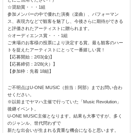
☆奨励賞・・・1組
参加メンバーの中で優れた演奏（楽曲）、パフォーマン
ス、表現力などで観客を魅了し、今後さらに期待ができる
と評価されたアーティストに贈られます。
☆オーディエンス賞・・・1組
ご来場のお客様の投票により決定する賞。最も観客のハー
トを捉えたアーティストにとって一番嬉しい賞！
【応募開始：2/03(金)】
【応募締切：2/28(火）】
【参加枠：先着 18組】
ご不明点はU-ONE MUSIC（担当：阿部）までお問い合わ
せください。
※以前までヤマハ主催で行っていた「Music Revolution」
後継イベント。
U-ONE MUSIC主催となります。結果も大事ですが、多く
のジャンル、世代問わずで
新たな出会いが生まれる貴重な機会になると思います。