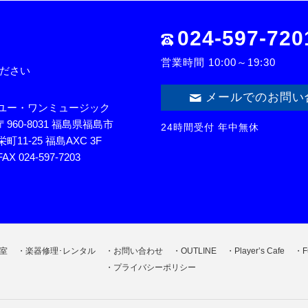
024-597-720
営業時間 10:00～19:30
ださい
メールでのお問い
ユー・ワンミュージック
〒960-8031 福島県福島市
24時間受付 年中無休
栄町11-25 福島AXC 3F
FAX 024-597-7203
室
楽器修理･レンタル
お問い合わせ
OUTLINE
Player’s Cafe
F
プライバシーポリシー