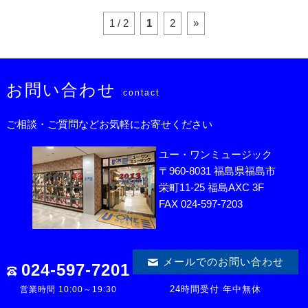
1 / 2
1
2
»
お問い合わせ
contact
ご相談・ご質問などお気軽にお寄せください
ユー・ワンミュージック
〒960-8031 福島県福島市
栄町11-25 福島AXC 3F
FAX 024-597-7203
メールでのお問い合わせ
024-597-7201
24時間受付 年中無休
営業時間 10:00～19:30