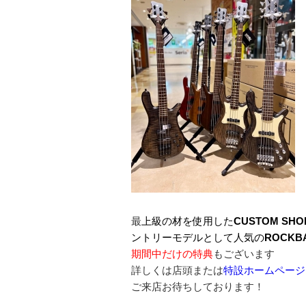
最
上級の材を使用した
CUSTOM SHO
ントリーモデルとして人気の
ROCKB
期間中だけの特典
もございます
詳しくは店頭または
特設ホームページ
ご来店お待ちしております！