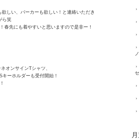
Tも欲しい、パーカーも欲しい！と連絡いただき
がら笑
！春先にも着やすいと思いますので是非ー！
ンネオンサインTシャツ、
SSキーホルダーも受付開始！
！
月