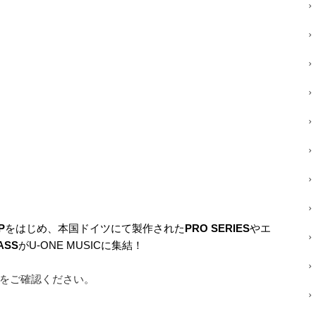
P
をはじめ、本国ドイツにて製作された
PRO SERIES
やエ
ASS
がU-ONE MUSICに集結！
をご確認ください。