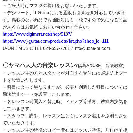
・ご来店時はマスクの着用をお願いいたします。
・デジマート、J-Guitarによる通販も引き続き対応していきま
す。掲載のない商品でも通販対応も可能ですので気になる商品
がある方はお気軽にお問い合わせください。
https://www.digimart.net/shop/5197/
https://www.j-guitar.com/products/list.php?shop_id=111
U-ONE MUSIC TEL 024-597-7201／info@uone-m.com
〇ヤマハ大人の音楽レッスン
(福島AXC3F、音楽教室)
・レッスン生の方とスタッフが対面する受付には飛沫防止シー
トを設置いたします。
・科目によって異なりますが、必要と判断した科目については
飛沫防止シートを設置いたします。
・各レッスン時間入れ替え時、ドアノブ等消毒、教室内換気を
していきます。
・スタッフ、講師、レッスン生ともにマスク着用を原則とさせ
ていただきます。
・レッスン生の皆様のロビー滞在はレッスン準備、片付け前後