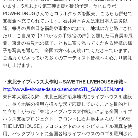
います。5月末より第三弾支援が開始予定。ヤヒロラボ、
POWER DRUGさんでもコラボグッズを販売、こちらも併せて
支援金へ充てられています。石井麻木さんは東日本大震災以
降、毎月の月命日を福島や東北の地にて、地域の方と過ごされ
たり、ご自身で【3.11からの手紙/音の声】と題した写真展を展
開、東北の被災地の様子、ともに寄り添ってくださる皆様の様
子を写真を通して、全国の方へ伝え続けてくださっています。
ご協力くださっている多くのアーティスト皆様へも心より御礼
申し上げます。
・東北ライブハウス大作戦～SAVE THE LIVEHOUSE作戦～
http://www.livehouse-daisakusen.com/STL_SAKUSEN.html
東日本大震災以降、東北三陸沖沿岸地域にライブハウスを建設
し、長く地域の復興を様々な形で応援していくことを目的とし
て立ち上がった「東北ライブハウス大作戦」による全国ライブ
ハウス支援プロジェクト。フロントに石井麻木さんの「SAVE
THE LIVEHOUSE」プロジェクトのメインビジュアル写真を使
用、バックプリントに全国各地ライブハウスのロゴを羅列され