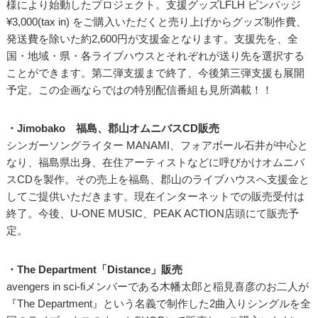
様により始動したプロジェクト。支援グッズLFLH ピンバッジ
¥3,000(tax in) をご購入いただくと売り上げからグッズ制作費、
発送費を除いた約2,600円が支援金となります。支援先を、全
国・地域・県・各ライブハウスとそれぞれが送り先を選択する
ことができます。第二弾支援まで終了、今後第三弾支援も展開
予定。この企画ならではの特別配信番組も見所満載！！
・Jimobako 福島、郡山オムニバスCD販売
シンガーソングライター MANAMI、フォアボール石井が中心と
なり、福島県出身、在住アーティストなどに呼びかけオムニバ
スCDを製作。その売上を福島、郡山のライブハウスへ支援金と
してご提供いただきます。現在インターネットでの販売受付は
終了。今後、U-ONE MUSIC、PEAK ACTION店頭にて販売予
定。
・The Department「Distance」販売
avengers in sci-fiメンバーである木幡太郎と稲見喜彦のお二人が
『The Department』という名義で制作した2曲入りシングルを全